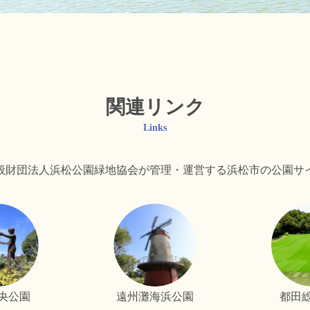
関連リンク
Links
般財団法人浜松公園緑地協会が
管理・運営する浜松市の公園サ
央公園
遠州灘海浜公園
都田