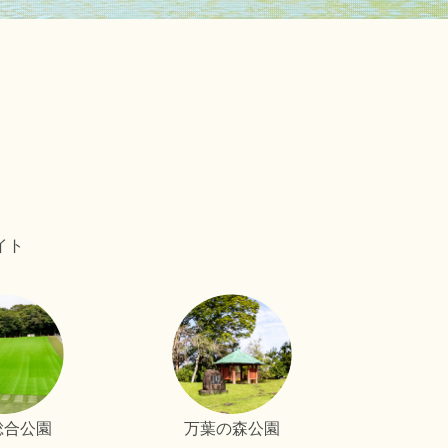
イト
総合公園
万葉の森公園
春野ふ