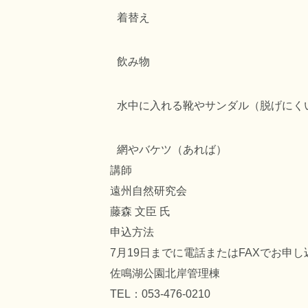
着替え
飲み物
水中に入れる靴やサンダル（脱げにく
網やバケツ（あれば）
講師
遠州自然研究会
藤森 文臣 氏
申込方法
7月19日までに電話またはFAXでお申
佐鳴湖公園北岸管理棟
TEL：053-476-0210