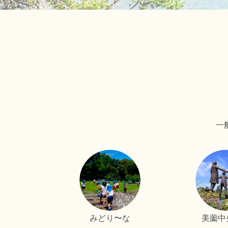
一
みどり〜な
美薗中