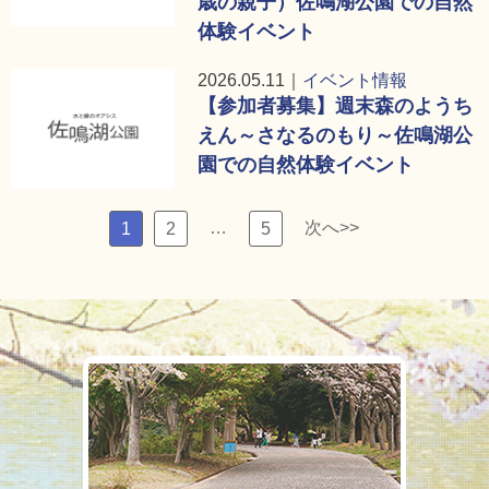
歳の親子）佐鳴湖公園での自然
体験イベント
2026.05.11｜
イベント情報
【参加者募集】週末森のようち
えん～さなるのもり～佐鳴湖公
園での自然体験イベント
…
次へ>>
1
2
5